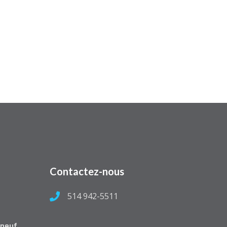
Contactez-nous
514 942-5511
t
 neuf