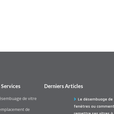
 Services
Derniers Articles
ésembuage de vitre
Le désembuage de
fenêtres ou commen
emplacement de
remettre ses vitres à